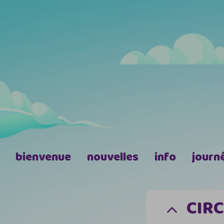
bienvenue
nouvelles
info
journ
CIR