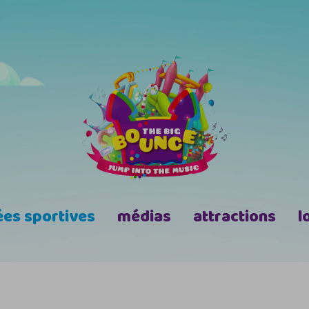
ées sportives
médias
attractions
l